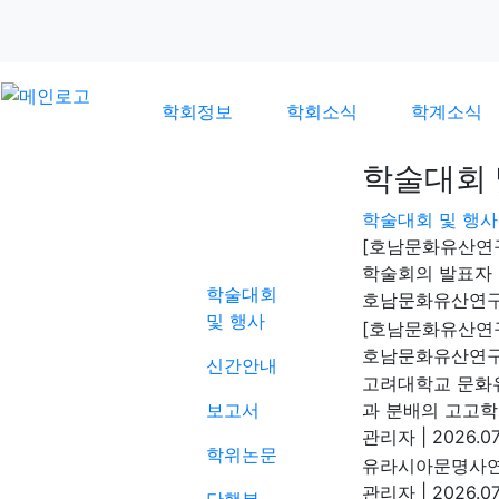
학회정보
학회소식
학계소식
학술대회 
학술대회 및 행사
학계소식
[호남문화유산연
학술회의 발표자 
학술대회
호남문화유산연
및 행사
[호남문화유산연구
호남문화유산연
신간안내
고려대학교 문화
보고서
과 분배의 고고학 
관리자
|
2026.07
학위논문
유라시아문명사연구
관리자
|
2026.07