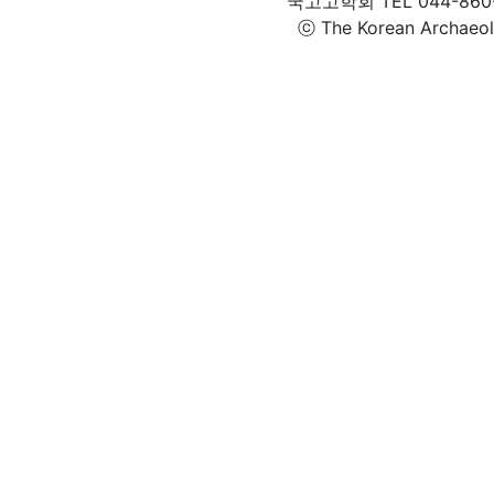
국고고학회 TEL 044-860-1
ⓒ The Korean Archaeolog