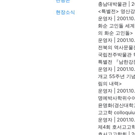
단행본
충남대박물관
|
20
<특별전> 영산
현장소식
운영자
|
2001.10
화순 고인돌 세계
의 화순 고인돌>
운영자
|
2001.10
전북의 역사문물전
국립전주박물관
특별전 『남한강
운영자
|
2001.10
개교 55주년 기
림의 내력>
운영자
|
2001.10
명예박사학위수여
윤명화(경산대학
고고학 colloqui
운영자
|
2001.10.
제4회 호서고고
호서고고학회
|
20