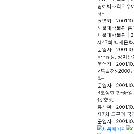
명예박사학위수여
해-
윤명화
|
2001.10
서울대박물관 홈
서울대박물관
|
20
제47회 백제문화
운영자
|
2001.10
<주류성, 성미산
운영자
|
2001.10
<특별전>2000
화-
운영자
|
2001.10
3도성현 한·중·일
化 交流)
류창환
|
2001.10
제7차 고구려 국
운영자
|
2001.10