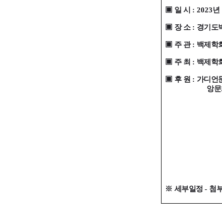
▣
일 시
: 2023
년
▣
장 소
:
경기도
▣
주 관
:
백제학
▣
주 최
:
백제학
▣
후 원
:
가디언
앙문
※
세부일정
-
첨