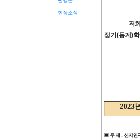
단행본
현장소식
저
(
)
정기
동계
학
2023
▣
주 제
:
신지연