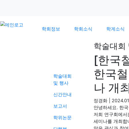
학회정보
학회소식
학계소식
학술대회 
[한국
학계소식
한국철
학술대회
및 행사
나 개
신간안내
정경화
|
2024.01
보고서
안녕하세요. 한
저희 연구회에서는
학위논문
세미나를 개최합
많은 관심과 참여