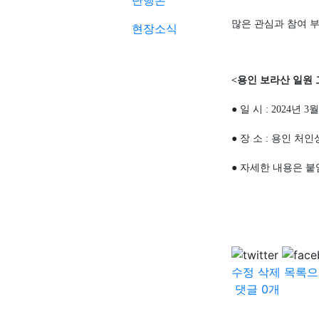
단행본
많은 관심과 참여 
현장소식
<
용인 보라산 일원
●
일 시
: 2024
년
3
●
장 소
:
용인 처
●
자세한 내용은 붙
수정
삭제
목록으
댓글
0
개