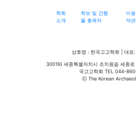
학회
학보 및 간행
이용
소개
물 총목차
약관
상호명 : 한국고고학회 | 대표: 
30019) 세종특별자치시 조치원읍 세종로 
국고고학회 TEL 044-860-1
ⓒ The Korean Archaeolog