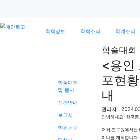
학회정보
학회소식
학계소식
학술대회 
<용인
학계소식
포현황
학술대회
및 행사
내
신간안내
관리자
|
2024.03
보고서
안녕하세요
.
한국문
학위논문
저희 연구원에서는
미나를 개최합니다
.