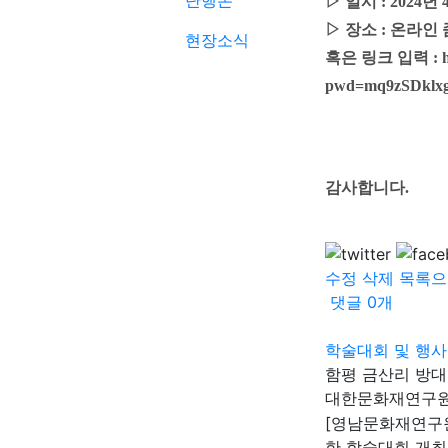
단행본
▷ 일시 : 2024년 
▷ 장소 : 온라인 줌(Z
현장소식
혹은
링크 입력 :
pwd=mq9zSDklx
감사합니다.
수정
삭제
목록으
댓글
0
개
학술대회 및 행사
함평 금산리 방
대한문화재연구
[영남문화재연구
한 학술대회 개최