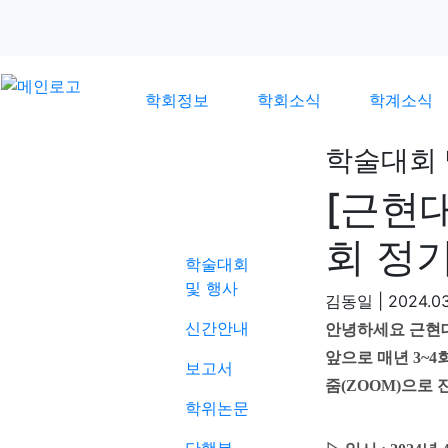
학회정보
학회소식
학계소식
학술대회 
[근현
학계소식
회 정
학술대회
및 행사
김동일
|
2024.03
신간안내
안녕하세요 근현
앞으로 매년 3~
보고서
줌(ZOOM)으로
학위논문