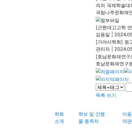
의의 국제학술대
국립나주문화재
[근현대고고학 연
김동일
|
2024.05
[가야사학회] 원고 
관리자
|
2024.05
[호남문화재연구원
호남문화재연구
목록
쓰기
학회
학보 및 간행
이용
소개
물 총목차
약관