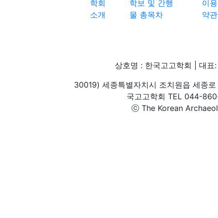
학회
학보 및 간행
이용
소개
물 총목차
약관
상호명 : 한국고고학회 | 대표: 
30019) 세종특별자치시 조치원읍 세종로 
국고고학회 TEL 044-860-1
ⓒ The Korean Archaeolog