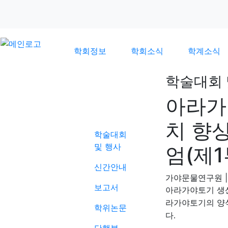
학회정보
학회소식
학계소식
학술대회 
아라가
학계소식
치 향
학술대회
및 행사
엄(제1
신간안내
가야문물연구원
|
보고서
아라가야토기 생
라가야토기의 양
학위논문
다
.