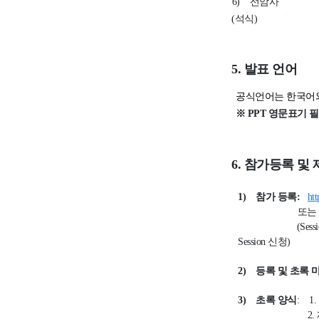
6)
선암사
(
석식
)
5.
발표 언어
공식언어는 한국어
※
PPT
영문표기 
6.
참가등록 및
1)
참가 등록
:
ht
또는
(Ses
Session
신청
)
2)
등록 및 초록 
3)
초록 양식
:
1.
2.