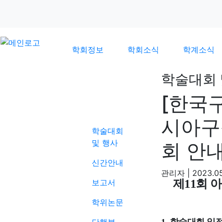
학회정보
학회소식
학계소식
학술대회 
[한국구
학계소식
시아구
학술대회
및 행사
회 안
신간안내
관리자
|
2023.05
보고서
제
11
회 
학위논문