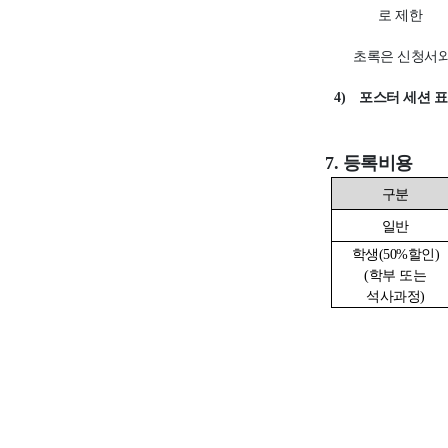
로 제한
초록은 신청서와
4)
포스터 세션 표
7
.
등록비용
구분
일반
학생
(50%
할인
)
(
학부 또는
석사과정
)