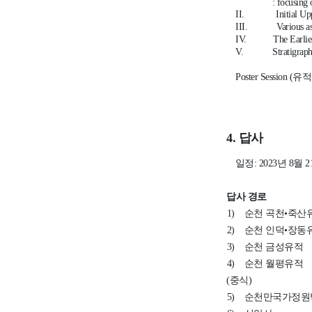
: focusing on 
II.
Initial Up
III.
Various a
IV.
The Earli
V.
Stratigrap
Poster Session (
유적
4.
답사
일정
: 2023
년
8
월
2
답사 경로
1)
순천 곡천•죽산
2)
순천 인덕•장동
3)
순천 금성유적
4)
순천 월평유적
(
중식
)
5)
순천만국가정원