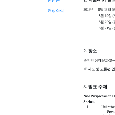
단행본
1.
학술대회 일
2023
년
8
월
18
일
(
현장소식
8
월
19
일
(
8
월
20
일
(
8
월
21
일
(
2.
장소
순천만 생태문화교
※
지도 및 교통편 
3.
발표 주제
New Perspective on H
Sessions
I.
Utilizatio
Provi