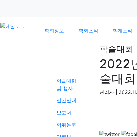
학회정보
학회소식
학계소식
학술대회 
202
학계소식
술대회
학술대회
및 행사
관리자
|
2022.11
신간안내
보고서
학위논문