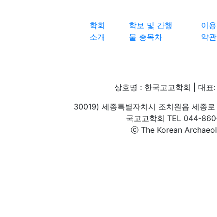
학회
학보 및 간행
이용
소개
물 총목차
약관
상호명 : 한국고고학회 | 대표: 
30019) 세종특별자치시 조치원읍 세종로 
국고고학회 TEL 044-860-1
ⓒ The Korean Archaeolog