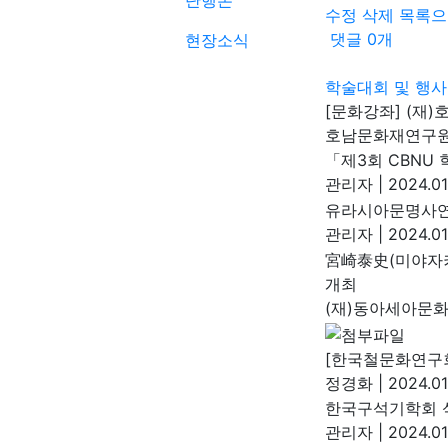
단행본
수정
삭제
목록으
댓글
0
개
현장소식
학술대회 및 행사
[문화강좌] (재
호남문화재연구
「제3회 CBNU
관리자
|
2024.01
유라시아문명사연
관리자
|
2024.01
宮崎泰史(미야자
개최
(재)동아세아문
[한국철문화연구회
정경화
|
2024.01
한국구석기학회 석
관리자
|
2024.01