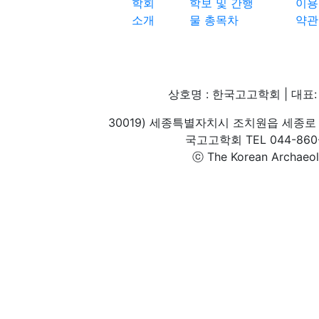
학회
학보 및 간행
이용
소개
물 총목차
약관
상호명 : 한국고고학회 | 대표: 
30019) 세종특별자치시 조치원읍 세종로 
국고고학회 TEL 044-860-1
ⓒ The Korean Archaeolog