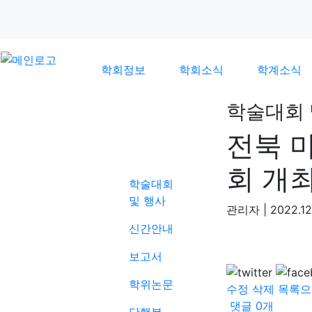
학회정보
학회소식
학계소식
학술대회 
전북 
학계소식
회 개
학술대회
및 행사
관리자
|
2022.12
신간안내
보고서
학위논문
수정
삭제
목록으
댓글
0
개