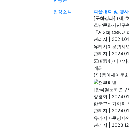
단행본
학술대회 및 행사
현장소식
[문화강좌] (재
호남문화재연구
「제3회 CBNU
관리자
|
2024.01
유라시아문명사연
관리자
|
2024.01
宮崎泰史(미야자
개최
(재)동아세아문
[한국철문화연구회
정경화
|
2024.01
한국구석기학회 석
관리자
|
2024.01
유라시아문명사연
관리자
|
2023.12