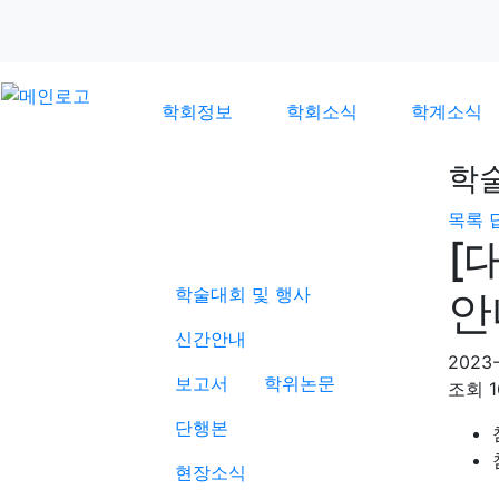
학회정보
학회소식
학계소식
학
목록
학계소식
[
학술대회 및 행사
안
신간안내
2023-
보고서
학위논문
조회
단행본
현장소식