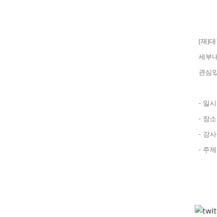
(재)
세부내
관심있
- 일시
- 장
- 강
- 주