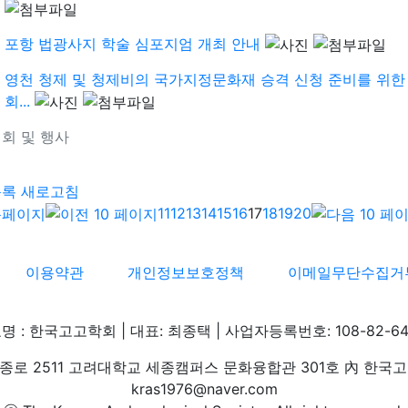
포항 법광사지 학술 심포지엄 개최 안내
영천 청제 및 청제비의 국가지정문화재 승격 신청 준비를 위
회...
회 및 행사
기
목록
새로고침
11
12
13
14
15
16
17
18
19
20
이용약관
개인정보보호정책
이메일무단수집거
명 : 한국고고학회 | 대표: 최종택 | 사업자등록번호: 108-82-64
로 2511 고려대학교 세종캠퍼스 문화융합관 301호 內 한국고고학회 
kras1976@naver.com