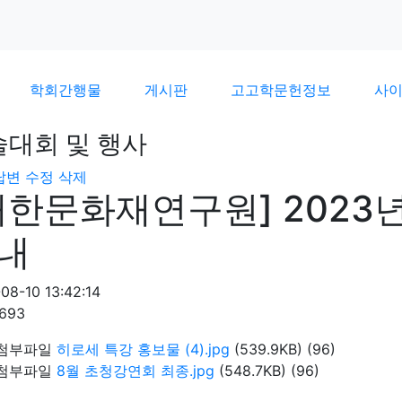
학회간행물
게시판
고고학문헌정보
사
술대회 및 행사
답변
수정
삭제
대한문화재연구원] 2023
내
08-10 13:42:14
1693
첨부파일
히로세 특강 홍보물 (4).jpg
(539.9KB)
(96)
첨부파일
8월 초청강연회 최종.jpg
(548.7KB)
(96)