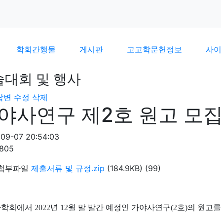
학회간행물
게시판
고고학문헌정보
사
술대회 및 행사
답변
수정
삭제
야사연구 제2호 원고 모집
09-07 20:54:03
1805
첨부파일
제출서류 및 규정.zip
(184.9KB)
(99)
학회에서 2022
년
12
월 말 발간 예정인 가야사연구
(2
호
)
의 원고