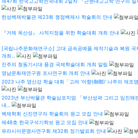
제47회 한국고고학전국대회 2일차 『근현대고고학 연구의 실제 - 
한성백제박물관 제23회 쟁점백제사 학술회의 안내
『거제 옥산성』 사적지정을 위한 학술대회 개최 안내
[국립나주문화재연구소] 고대 금속공예품 제작기술과 복원 
개최...
진주의 청동기시대 풍경 국제학술대회 개최 알림
영남문화재연구원 조사연구회 개최 안내
2023 나주 영산강 학술 대회「고려 ‘어향(御鄕)’ 나주의 재조명과
2023년 부산박물관 학술심포지엄 「부산성곽 그리고 임진왜란
내...
백제학회 신진연구자 학술회의 원고 모집 안내
제48호 한국구석기학보 원고 모집 안내
유라시아문명사연구회 제32회 정기발표회 안내