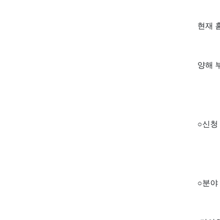
현재 
양해 
○
신청
○
분야