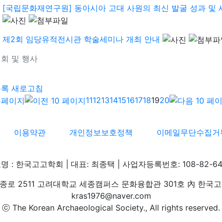
[국립문화재연구원] 동아시아 고대 사원의 최신 발굴 성과 및 새
제2회 임당유적전시관 학술세미나 개최 안내
회 및 행사
기
목록
새로고침
11
12
13
14
15
16
17
18
19
20
이용약관
개인정보보호정책
이메일무단수집거
명 : 한국고고학회 | 대표: 최종택 | 사업자등록번호: 108-82-64
로 2511 고려대학교 세종캠퍼스 문화융합관 301호 內 한국고고학회 
kras1976@naver.com
ⓒ The Korean Archaeological Society., All rights reserved.