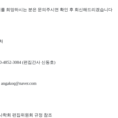
를 희망하시는 분은 문의주시면 확인 후 회신해드리겠습니다
처
10-4852-3084 (
편집간사 신동호
)
: angakoq@naver.com
사학회 편집위원회 규정 참조