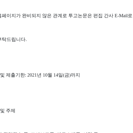
홈페이지가 완비되지 않은 관계로 투고논문은 편집 간사
E-Mail
로
부탁드립니다
.
 및 제출기한
: 2021
년
10
월
14
일
(
금
)
까지
 및 주제