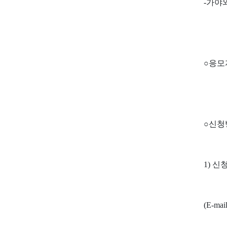
-
가야와
○
응모
○
신청
1)
신청
(E-mai