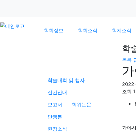
학회정보
학회소식
학계소식
학
목록
학계소식
가
학술대회 및 행사
2022-
조회
신간안내
보고서
학위논문
단행본
가야사
현장소식