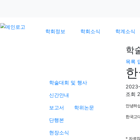
학회정보
학회소식
학계소식
학
목록
학계소식
한
학술대회 및 행사
2023-
조회
2
신간안내
안녕하
보고서
학위논문
한국고대
단행본
현장소식
*
자료