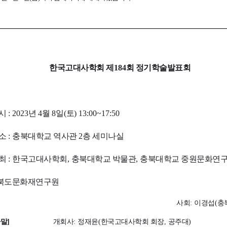
한국고대사학회 제
184
회 정기학술발표회
시
: 2023
년
4
월
8
일
(
토
) 13:00~17:50
소
:
충북대학교 역사관
2
층 세미나실
최
:
한국고대사학회
,
충북대학교 박물관
,
충북대학교 중원문화연
북도문화재연구원
사회
:
이경섭
(
충
사말
]
개회사
:
정재윤
(
한국고대사학회 회장
,
공주대
)