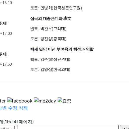
0~16:10
토론
:
민병희
(
한국천문연구원
)
삼국의 대중관계와
表文
주제
]
발표
:
박찬우
(
고려대
)
0~17:00
토론
:
양진성
(
충북대
)
백제 멸망 이전 부여융의 행적과 역할
주제
]
발표
:
김준형
(
성균관대
)
0~17:50
토론
:
김영심
(
한국외대
)
답변
수정
삭제
6개(19/141페이지)