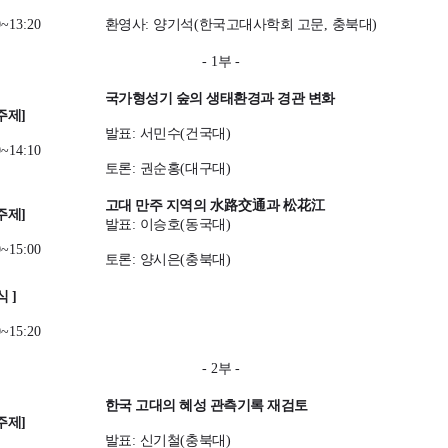
0~13:20
환영사
:
양기석
(
한국고대사학회 고문
,
충북대
)
- 1
부
-
국가형성기 숲의 생태환경과 경관 변화
주제
]
발표
:
서민수
(
건국대
)
0~14:10
토론
:
권순홍
(
대구대
)
고대 만주 지역의
水路交通
과
松花江
주제
]
발표
:
이승호
(
동국대
)
0~15:00
토론
:
양시은
(
충북대
)
 식
]
0~15:20
- 2
부
-
한국 고대의 혜성 관측기록 재검토
주제
]
발표
:
신기철
(
충북대
)