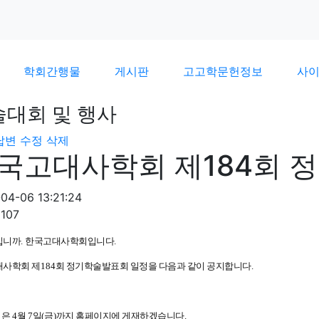
학회간행물
게시판
고고학문헌정보
사
술대회 및 행사
답변
수정
삭제
국고대사학회 제184회 
04-06 13:21:24
107
십니까
.
한국고대사학회입니다
.
사학회 제
184
회 정기학술발표회 일정을 다음과 같이 공지합니다
.
집은
4
월
7
일
(
금
)
까지 홈페이지에 게재하겠습니다
.