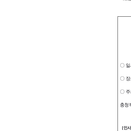
〇
일
〇
장
〇
주
충청
[
인