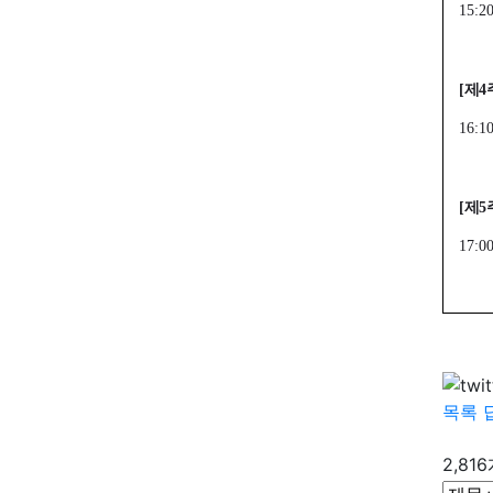
15:2
[
제
4
16:1
[
제
5
17:0
목록
2,81