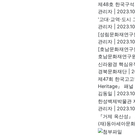
제48호 한국구석
관리자
|
2023.10
'고대⋅교역⋅도시
관리자
|
2023.10
[성림문화재연구원
관리자
|
2023.10
[호남문화재연구원
호남문화재연구
신라왕경 핵심유
경북문화재단
|
20
제47회 한국고고
Heritage』 패
김동일
|
2023.10
한성백제박물관 
관리자
|
2023.10
『거제 옥산성』 
(재)동아세아문