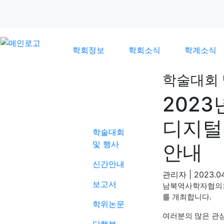
학회정보
학회소식
학계소식
학술대회 
2023
학계소식
디지털
학술대회
및 행사
안내
신간안내
관리자
|
2023.04
보고서
남북역사학자협의
를 개최합니다
.
학위논문
여러분의 많은 관