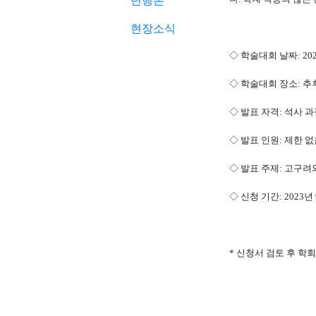
단행본
현장소식
◇
학술대회 날짜
: 20
◇
학술대회 장소
:
추
◇
발표 자격
:
석사 과
◇
발표 인원
:
제한 없
◇
발표 주제
:
고구려와
◇
신청 기간
: 2023
년
*
신청서 검토 후 학