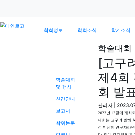
학회정보
학회소식
학계소식
학술대회 
[고구
학계소식
제4회
학술대회
및 행사
회 발
신간안내
관리자
|
2023.07
보고서
2023
년
12
월에 개최
대회는 고구려
·
발해
·
학위논문
정 이상의 연구자라면
다
.
학계 각층의 많은