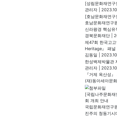
[성림문화재연구원
관리자
|
2023.10
[호남문화재연구원
호남문화재연구
신라왕경 핵심유
경북문화재단
|
20
제47회 한국고고
Heritage』 패
김동일
|
2023.10
한성백제박물관 
관리자
|
2023.10
『거제 옥산성』 
(재)동아세아문
[국립나주문화재
회 개최 안내
국립문화재연구
진주의 청동기시