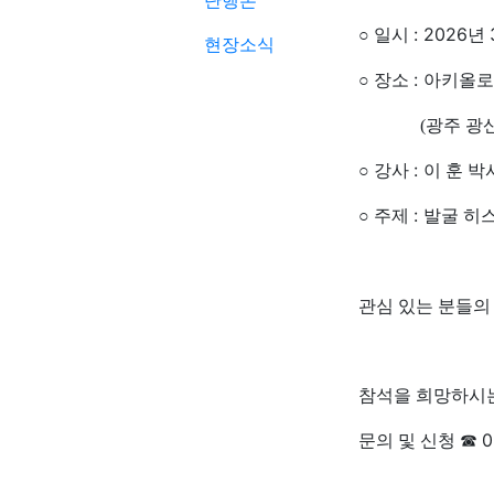
단행본
: 2026
○
일시
년
현장소식
:
○
장소
아키올로
(광주 광산구 임
:
○
강사
이 훈 박
:
○
주제
발굴 히
관심 있는 분들의
참석을 희망하시는
0
문의 및 신청
☎