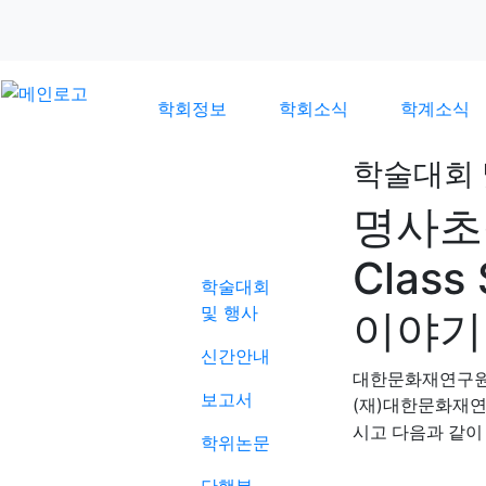
학회정보
학회소식
학계소식
학술대회 
명사초청
학계소식
Class
학술대회
및 행사
이야기
신간안내
대한문화재연구
보고서
(
)
재
대한문화재연
시고 다음과 같이
학위논문