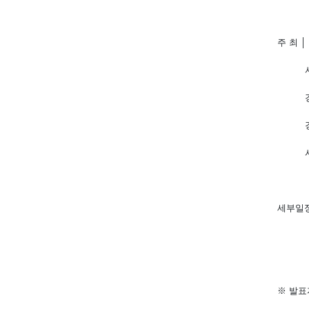
주 최
│
서울
경북대
세부일
※
발표