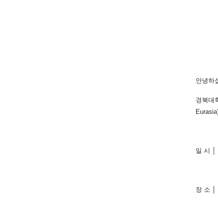
안녕하
경북대
Eurasia
일 시
│
장 소
│
ZO