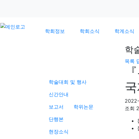
학회정보
학회소식
학계소식
학
목록
학계소식
『
학술대회 및 행사
국
신간안내
2022-
보고서
학위논문
조회
단행본
현장소식