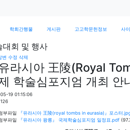
학회간행물
게시판
고고학문헌정보
사
술대회 및 행사
답변
수정
삭제
유라시아 王陵(Royal Tombs
제 학술심포지엄 개최 안
05-19 01:15:06
2126
첨부파일
『유라시아 王陵(royal tombs in eurasia)』포스터.jp
첨부파일
『유라시아 왕릉』 국제학술심포지엄 일정표.pdf
(97