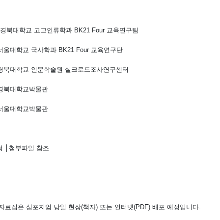
경북대학교 고고인류학과
BK21 Four
교육연구팀
대학교 국사학과
BK21 Four
교육연구단
학교 인문학술원 실크로드조사연구센터
경북대학교박물관
서울대학교박물관
정
│
첨부파일 참조
자료집은 심포지엄 당일 현장
(
책자
)
또는 인터넷
(PDF)
배포 예정입니다
.