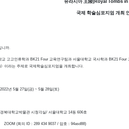
유라시아
王陵
(Royal Tombs in
국제 학술심포지엄 개최 
십니까
.
학교 고고인류학과
BK21 Four
교육연구팀과 서울대학교 국사학과
BK21 Four
)
》
이라는 주제로 국제학술심포지엄을 개최합니다
.
2022
년
5
월
27
일
(
금
) ~ 5
월
28
일
(
토
)
경북대학교박물관 시청각실
/
서울대학교
14
동
606
호
OM (
회의
ID
：
289 434 9037 /
암호
：
94asd88)