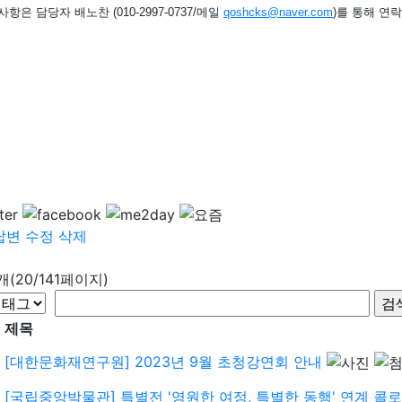
사항은 담당자 배노찬
(010-2997-0737/
메일
qoshcks@naver.com
)
를 통해 연
답변
수정
삭제
9개(20/141페이지)
제목
[대한문화재연구원] 2023년 9월 초청강연회 안내
[국립중앙박물관] 특별전 '영원한 여정, 특별한 동행' 연계 콜로키