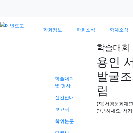
학회정보
학회소식
학계소식
학술대회 
용인 
학계소식
발굴조
학술대회
및 행사
림
신간안내
(재)서경문화재
보고서
,
안녕하세요
서경
학위논문