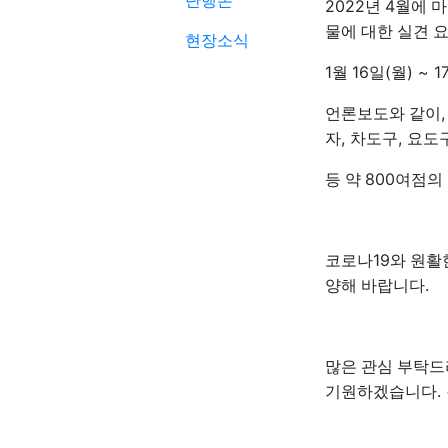
단행본
2022
4
년
월에 
물에 대한 실견 
현장소식
1
16
(
) ~ 1
월
일
월
언론보도와 같이
,
,
자
차도구
요도
800
등 약
여점의
19
코로나
와 원활
.
양해 바랍니다
많은 관심 부탁
.
기원하겠습니다