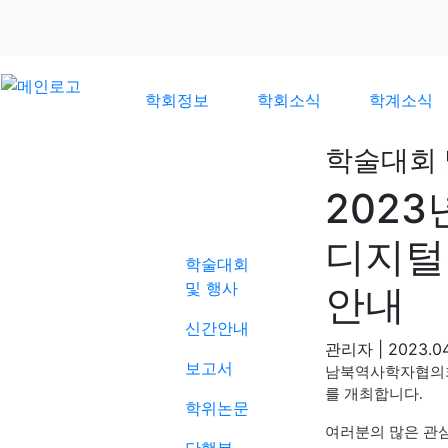
학회정보
학회소식
학계소식
학술대회 
2023
학계소식
디지털
학술대회
및 행사
안내
신간안내
관리자
|
2023.04
보고서
남북역사학자협의
를 개최합니다
.
학위논문
여러분의 많은 관