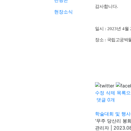
단행본
감사합니다
.
현장소식
일시
년
월
: 2023
4
장소
국립고궁박물
:
수정
삭제
목록으
댓글
0
개
학술대회 및 행사
'무주 당산리 봉
관리자
|
2023.08