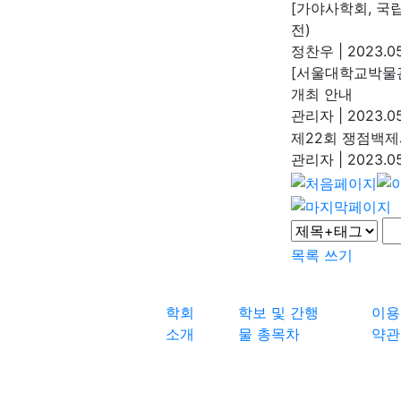
[가야사학회, 국
전)
정찬우
|
2023.05
[서울대학교박물관]
개최 안내
관리자
|
2023.05
제22회 쟁점백제
관리자
|
2023.05
목록
쓰기
학회
학보 및 간행
이용
소개
물 총목차
약관