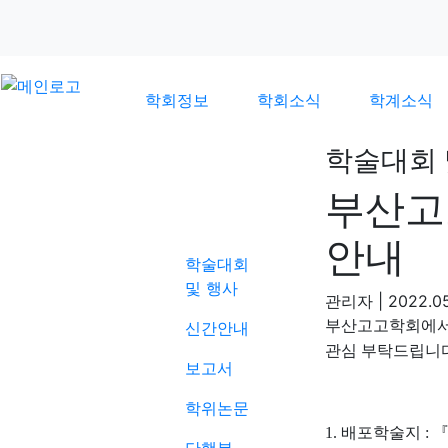
학회정보
학회소식
학계소식
학술대회 
부산고
학계소식
안내
학술대회
및 행사
관리자
|
2022.05
부산고고학회에서
신간안내
관심 부탁드립니
보고서
학위논문
1.
배포학술지
: