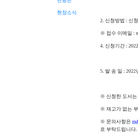
단행본
현장소식
2.
신청방법
:
신
※
접수 이메일
:
4.
신청기간
: 2022
5.
발 송 일
: 2022
※
신청한 도서는
※
재고가 없는 
※
문의사항은
md
로 부탁드립니다
.