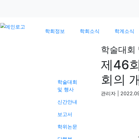
학회정보
학회소식
학계소식
학술대회 
제46
학계소식
회의 
학술대회
및 행사
관리자
|
2022.09
신간안내
보고서
학위논문