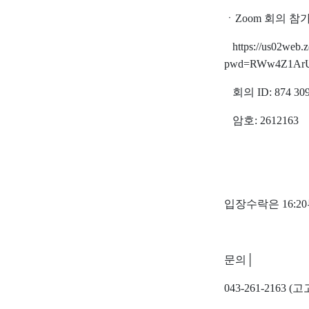
ㆍ
Zoom
회의 참
https://us02web.
pwd=RWw4Z1ArU
회의
ID: 874 30
암호
: 2612163
입장수락은
16:20
문의
│
043-261-2163 (
고