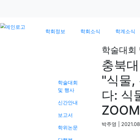
학회정보
학회소식
학계소식
학술대회 
충북대
학계소식
"식물,
학술대회
및 행사
다: 
신간안내
ZOO
보고서
박주영
|
2021.08
학위논문