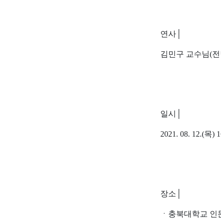
연사
│
김민구 교수님
(
전
일시
│
2021. 08. 12.(
목
) 
장소
│
ㆍ
충북대학교 인