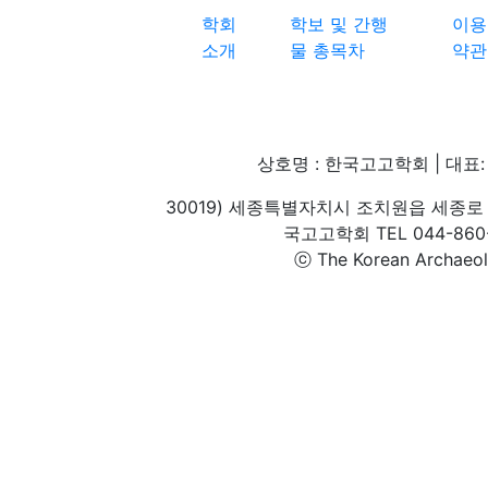
학회
학보 및 간행
이용
소개
물 총목차
약관
상호명 : 한국고고학회 | 대표: 
30019) 세종특별자치시 조치원읍 세종로 
국고고학회 TEL 044-860-1
ⓒ The Korean Archaeolog