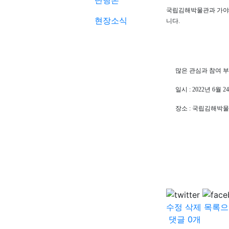
단행본
국립김해박물관과 가
현장소식
니다
.
많은 관심과 참여 
일시
: 2022
년
6
월
24
장소
:
국립김해박물
수정
삭제
목록으
댓글
0
개