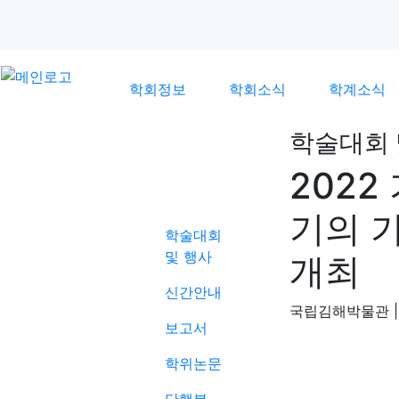
학회정보
학회소식
학계소식
학술대회 
2022
학계소식
기의 
학술대회
및 행사
개최
신간안내
국립김해박물관
|
보고서
학위논문