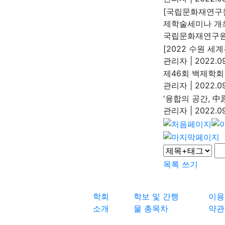
[국립문화재연구
제학술세미나 개
국립문화재연구
[2022 수원 세
관리자
|
2022.09
제46회 백제학회
관리자
|
2022.09
'융합의 공간, 中
관리자
|
2022.09
목록
쓰기
학회
학보 및 간행
이용
소개
물 총목차
약관