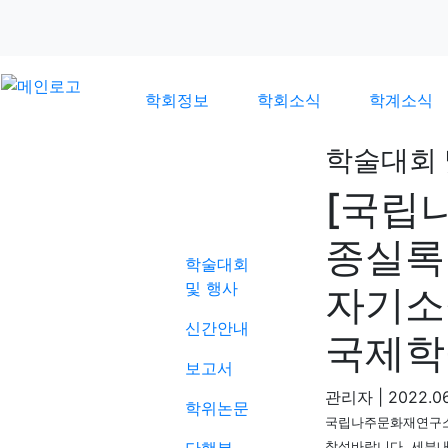
학회정보
학회소식
학계소식
학술대회 
[국립
학계소식
종실록
학술대회
및 행사
자기소
신간안내
국제학
보고서
관리자
|
2022.06
학위논문
국립나주문화재연구
.
참석바랍니다
세부내