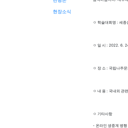
단행본
현장소식
:
ㅇ 학술대회명
세종
: 2022. 6. 2
ㅇ 일 시
:
ㅇ 장 소
국립나주문
:
ㅇ 내 용
국내외 관
ㅇ 기타사항
-
온라인 생중계 병행