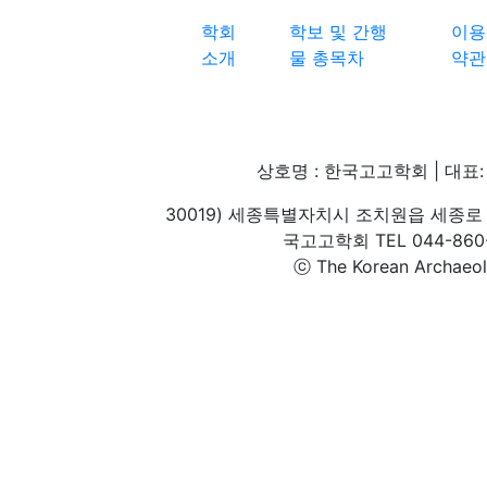
학회
학보 및 간행
이용
소개
물 총목차
약관
상호명 : 한국고고학회 | 대표: 
30019) 세종특별자치시 조치원읍 세종로 
국고고학회 TEL 044-860-1
ⓒ The Korean Archaeolog