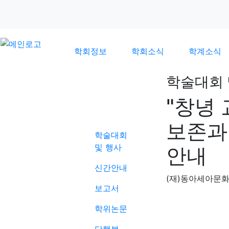
학회정보
학회소식
학계소식
학술대회 
"창녕
학계소식
보존과
학술대회
및 행사
안내
신간안내
(재)동아세아문
보고서
학위논문