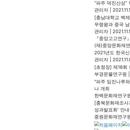
“파주 덕진산성”
관리자
|
2021.11.
[충남대학교 백제
무령왕과 중국 남
관리자
|
2021.11.
『중앙고고연구』 
(재)중앙문화재
2021년도 한국
관리자
|
2021.11
[초청장] 제18
부경문물연구원
|
"파주 임진나루와
나 개최
한백문화재연구
[충북문화재조사기
성과발표회' 안내(1
중원문화재연구