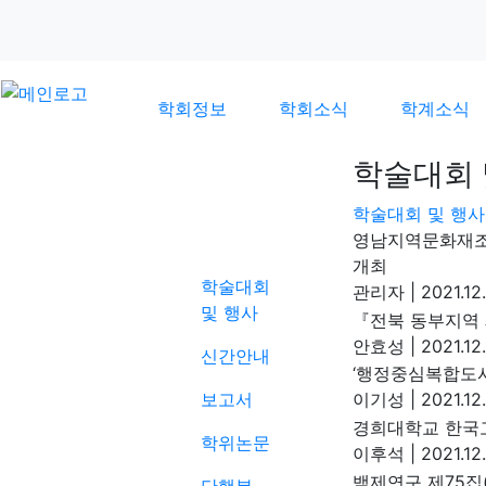
학회정보
학회소식
학계소식
학술대회 
학술대회 및 행사
학계소식
영남지역문화재조
개최
학술대회
관리자
|
2021.12
및 행사
『전북 동부지역
안효성
|
2021.12.
신간안내
‘행정중심복합도시
보고서
이기성
|
2021.12
경희대학교 한국
학위논문
이후석
|
2021.12
백제연구 제75집(