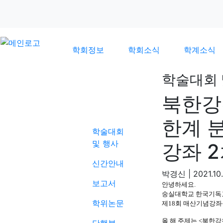
학회정보
학회소식
학계소식
학술대회 
북한강
학계소식
한계 
학술대회
및 행사
강좌 2
신간안내
박경신
|
2021.10
보고서
안녕하세요.
숭실대학교 한국기독
학위논문
제18회 매산기념강좌
올 해 주제는 <북한