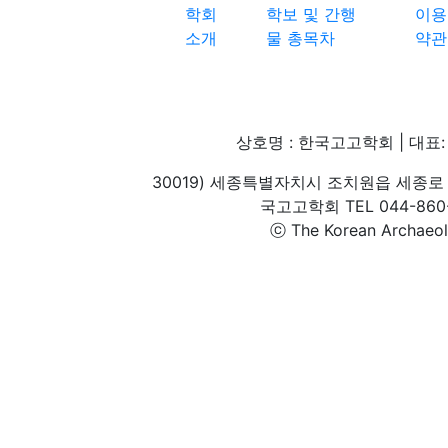
학회
학보 및 간행
이용
소개
물 총목차
약관
상호명 : 한국고고학회 | 대표: 
30019) 세종특별자치시 조치원읍 세종로 
국고고학회 TEL 044-860-1
ⓒ The Korean Archaeolog