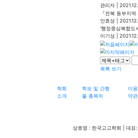
관리자
|
2021.12
『전북 동부지역
안효성
|
2021.12.
‘행정중심복합도시
이기성
|
2021.12
목록
쓰기
학회
학보 및 간행
이용
소개
물 총목차
약관
상호명 : 한국고고학회 | 대표: 