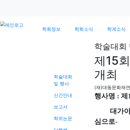
학회정보
학회소식
학계소식
학술대회 
제15
학계소식
개최
학술대회
및 행사
(재)대동문화재
신간안내
행사명 :
제
보고서
대가야의 
학위논문
심으로-