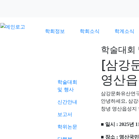
학회정보
학회소식
학계소식
학술대회 
[삼강
학계소식
영산읍
학술대회
및 행사
삼강문화유산연
안녕하세요, 삼
신간안내
창녕 영산읍성지
보고서
■ 일시 : 2025년 
학위논문
■ 장소 : 영산