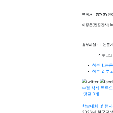
연락처
:
황재훈
(
편
이정은
(
편집간사
) h
첨부파일
: 1.
논문
2.
투고요
첨부 1_논문
첨부 2_투고
수정
삭제
목록으
댓글
0
개
학술대회 및 행사
2026년 한국구