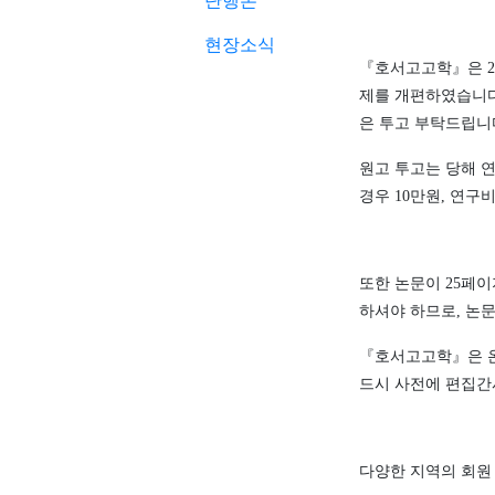
단행본
현장소식
『
호서고고학
』
은
2
제를 개편하였습니
은 투고 부탁드립니
원고 투고는 당해 
경우
10
만원
,
연구비
또한 논문이
25
페이
하셔야 하므로
,
논문
『
호서고고학
』
은 
드시 사전에 편집
다양한 지역의 회원