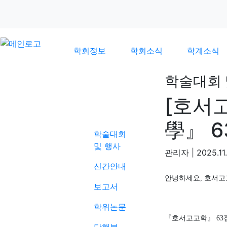
학회정보
학회소식
학계소식
학술대회 
[호서
학계소식
學』 6
학술대회
및 행사
관리자
|
2025.11
신간안내
안녕하세요
,
호서고
보고서
학위논문
『
호서고고학
』
63