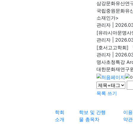
삼강문화유산연
국립중원문화유산
소재인가>
관리자
|
2026.03
[유라시아문명사
관리자
|
2026.03
[호서고고학회] 
관리자
|
2026.03
명사초청특강 Arch
대한문화재연구
목록
쓰기
학회
학보 및 간행
이용
소개
물 총목차
약관