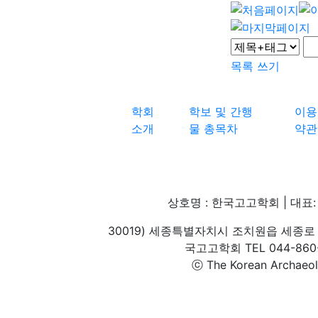
목록
쓰기
학회
학보 및 간행
이용
소개
물 총목차
약관
상호명 : 한국고고학회 | 대표: 
30019) 세종특별자치시 조치원읍 세종로 
국고고학회 TEL 044-860-1
ⓒ The Korean Archaeolog