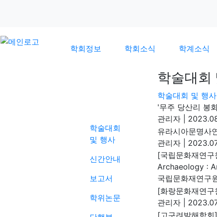
학회정보
학회소식
학계소식
학술대회 
학술대회 및 행사
학계소식
'무주 당산리 봉
관리자
|
2023.08
학술대회
유라시아문명사연
및 행사
관리자
|
2023.07
[국립문화재연구원]
신간안내
Archaeology : An
보고서
국립문화재연구
[화랑문화재연구원
학위논문
관리자
|
2023.07
[고구려발해학회]