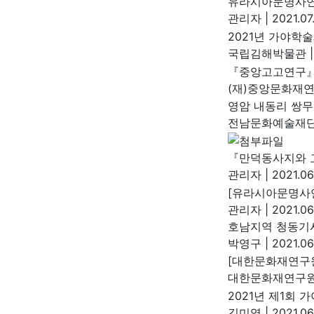
유라시아문명사연
관리자
|
2021.07
2021년 가야학술
국립김해박물관
|
『중앙고고연구』
(재)중앙문화재
영암 내동리 쌍무
전남문화예술재
『만덕동사지와 
관리자
|
2021.06
[유라시아문명사
관리자
|
2021.06
호남지역 청동기
박영구
|
2021.06
[대한문화재연구원
대한문화재연구
2021년 제1회
김미영
|
2021.06