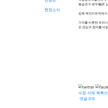
단행본
풍습연구-편두褊頭' 
현장소식
김해 예안리유적에서 
가야를 비롯한 유라시
은 관심과 참여를 바
수정
삭제
목록으
댓글
0
개