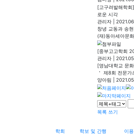
[고구려발해학회]
로운 시각
관리자
|
2021.06
창녕 교동과 송현
(재)동아세아문
[중부고고학회 2
관리자
|
2021.05
[영남대학교 문화
＇ 제8회 전문
양아림
|
2021.05
목록
쓰기
학회
학보 및 간행
이용