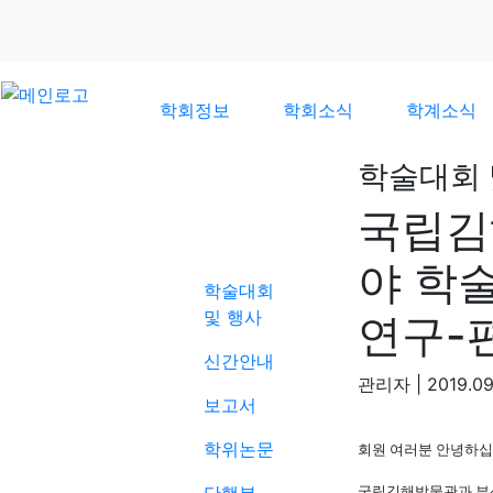
학회정보
학회소식
학계소식
학술대회 
국립김
학계소식
야 학
학술대회
및 행사
연구-
신간안내
관리자
|
2019.09
보고서
학위논문
회원 여러분 안녕하
국립김해박물관과 부산