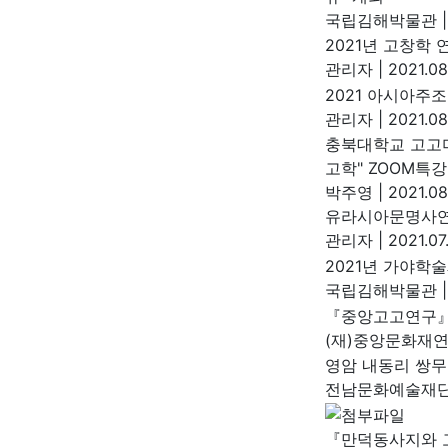
국립김해박물관
|
2021년 고창학
관리자
|
2021.08
2021 아시아주
관리자
|
2021.08
충북대학교 고고미
고학" ZOOM특강
박주영
|
2021.08
유라시아문명사연
관리자
|
2021.07
2021년 가야학술
국립김해박물관
|
『중앙고고연구』
(재)중앙문화재
영암 내동리 쌍무
전남문화예술재
『만덕동사지와 