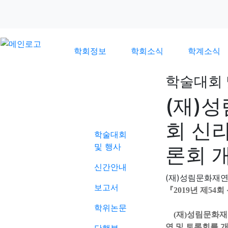
학회정보
학회소식
학계소식
학술대회 
(재)
학계소식
회 신
학술대회
및 행사
론회 
신간안내
(재)성림문화재
보고서
『2019년 제54
학위논문
(재)성림문화재연
연 및 토론회를 