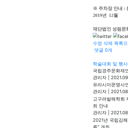
※ 주차장 안내 
2019년 12월
재단법인 성림문
수정
삭제
목록으
댓글
0
개
학술대회 및 행사
국립경주문화재연구
관리자
|
2021.09
유라시아문명사연
관리자
|
2021.08
고구려발해학회 제
최 안내
관리자
|
2021.08
2021년 국립김
류" 개최