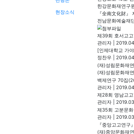
단행본
한강문화재연구
현장소식
『全南文化財』 제
전남문화예술재
제39회 호서고고
관리자
|
2019.04
[인제대학교 가
정찬우
|
2019.04
(재)성림문화재연
(재)성림문화재
백제연구 70집(2
관리자
|
2019.04
제28회 영남고
관리자
|
2019.03
제35회 고분문
관리자
|
2019.03
『중앙고고연구』 
(재)중앙문화재