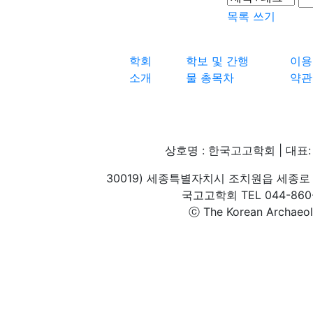
목록
쓰기
학회
학보 및 간행
이용
소개
물 총목차
약관
상호명 : 한국고고학회 | 대표: 
30019) 세종특별자치시 조치원읍 세종로 
국고고학회 TEL 044-860-1
ⓒ The Korean Archaeolog