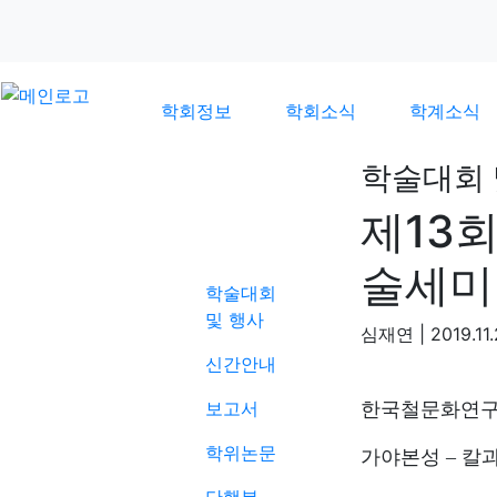
학회정보
학회소식
학계소식
학술대회 
제13
학계소식
술세미
학술대회
및 행사
심재연
|
2019.11
신간안내
보고서
한국철문화연구
학위논문
가야본성
–
칼과