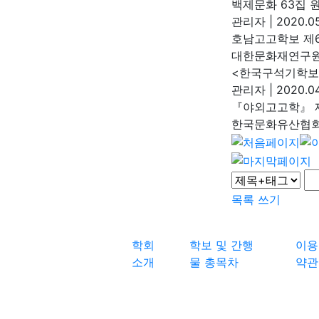
백제문화 63집 
관리자
|
2020.05
호남고고학보 제6
대한문화재연구
<한국구석기학보>
관리자
|
2020.04
『야외고고학』 제
한국문화유산협
목록
쓰기
학회
학보 및 간행
이용
소개
물 총목차
약관