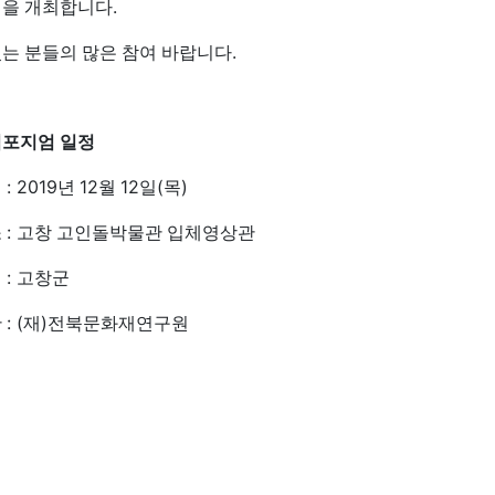
.
을 개최합니다
.
는 분들의 많은 참여 바랍니다
포지엄 일정
: 2019
12
12
(
)
시
년
월
일
목
:
소
고창 고인돌박물관 입체영상관
:
최
고창군
: (
)
관
재
전북문화재연구원