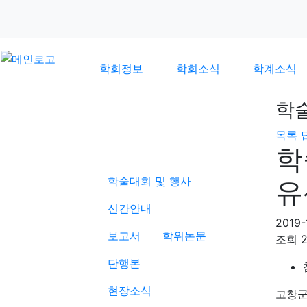
학회정보
학회소식
학계소식
학
목록
학계소식
학
학술대회 및 행사
유
신간안내
2019-
보고서
학위논문
조회
단행본
현장소식
고창