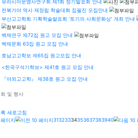
유라시아문명사연구회 제1회 정기발표회 안내
전북가야 역사 재정립 학술대회 집필진 모집안내
부산고고학회 기획학술발표회 '토기의 사회문화상' 개최 안내
백제연구 제72집 원고 모집 안내
백제문화 63집 원고 모집 안내
호남고고학보 제65집 원고모집 안내
<한국구석기학보> 제41호 원고 모집 안내
『야외고고학』 제38호 원고 모집 안내
회 및 행사
기
목록
새로고침
31
32
33
34
35
36
37
38
39
40