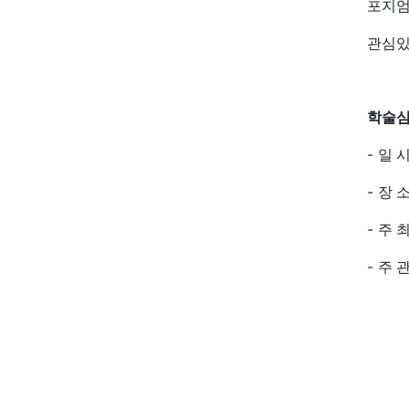
포지엄
관심있
학술심
-
일 
-
장 
-
주 
-
주 