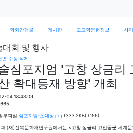
학회간행물
게시판
고고학문헌정보
사
술대회 및 행사
답변
수정
삭제
술심포지엄 '고창 상금리
산 확대등재 방향' 개최
12-04 18:43:09
2665
첨부파일
심포지엄-초대장.jpg
(333.2KB)
(156)
(
)
<
군과
재
전북문화재연구원에서는
고창 상금리 고인돌군 세계문