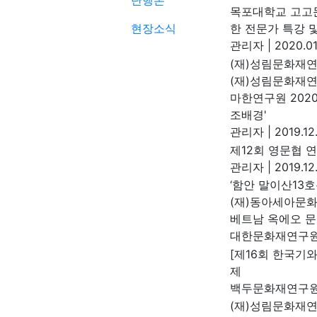
단행본
목포대학교 고고
현장소식
한 전문가 특강 
관리자
|
2020.01
(재)성림문화재연
(재)성림문화재
마한연구원 202
조배경'
관리자
|
2019.12
제12회 영문협 
관리자
|
2019.12
‘함안 말이산13
(재)동아세아문
베트남 옥에오 문
대한문화재연구
[제16회 한국기
제
백두문화재연구
(재)성림문화재연