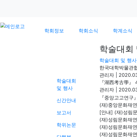
학회정보
학회소식
학계소식
학술대회 
학술대회 및 행사
학계소식
한국대학박물관협
관리자
|
2020.03
학술대회
『湖西考古學』 4
및 행사
관리자
|
2020.03
『중앙고고연구』 
신간안내
(재)중앙문화재
[안내] (재)성
보고서
(재)성림문화재
학위논문
(재)성림문화재연
(재)성림문화재