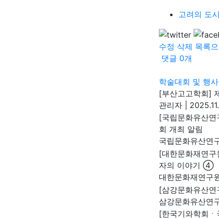
고려의 도시
수정
삭제
목록으
댓글
0
개
학술대회 및 행사
[부산고고학회] 
관리자
|
2025.11
[국립문화유산연
회 개최 알림
국립문화유산연
[대한문화재연구원]명
자의 이야기 ④
대한문화재연구
[삼강문화유산연
삼강문화유산연
[한국기와학회ㆍ