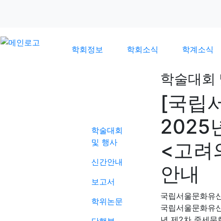
학회정보
학회소식
학계소식
학술대회 
[국립
학계소식
202
학술대회
및 행사
<고려
신간안내
안내
보고서
국립서울문화유
학위논문
국립서울문화유산연
년 제2차 중세