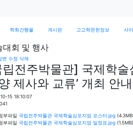
학회간행물
게시판
고고학문헌정보
사
술대회 및 행사
답변
수정
삭제
국립전주박물관] 국제학술
양 제사와 교류’ 개최 안내
10-15 18:10:07
041
첨부파일
국립전주박물관 국제학술심포지엄 포스터.jpg
(4.3MB
첨부파일
국립전주박물관 국제학술심포지엄 일정표.jpg
(1.5MB