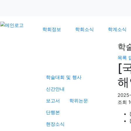
학회정보
학회소식
학계소식
학
목록
학계소식
[
학술대회 및 행사
해
신간안내
2025-
보고서
학위논문
조회
1
단행본
현장소식