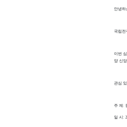
안녕하
국립전
이번 
양 신
관심 
주 제
:
일 시
: 