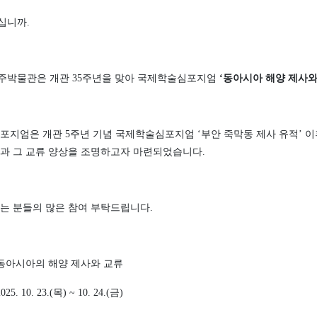
십니까
.
주박물관은 개관
35
주년을 맞아 국제학술심포지엄
‘
동아시아 해양 제사와
심포지엄은 개관
5
주년 기념 국제학술심포지엄
‘
부안 죽막동 제사 유적
’
이
앙과 그 교류 양상을 조명하고자 마련되었습니다
.
있는 분들의 많은 참여 부탁드립니다
.
동아시아의 해양 제사와 교류
2025. 10. 23.(
목
) ~ 10. 24.(
금
)