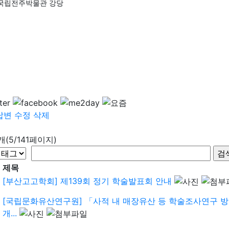
국립전주박물관 강당
답변
수정
삭제
6개(5/141페이지)
제목
[부산고고학회] 제139회 정기 학술발표회 안내
[국립문화유산연구원] 「사적 내 매장유산 등 학술조사연구 
개...