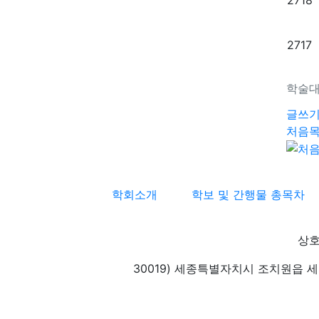
2717
학술대
글쓰
처음
학회소개
학보 및 간행물 총목차
상호
30019) 세종특별자치시 조치원읍 세종