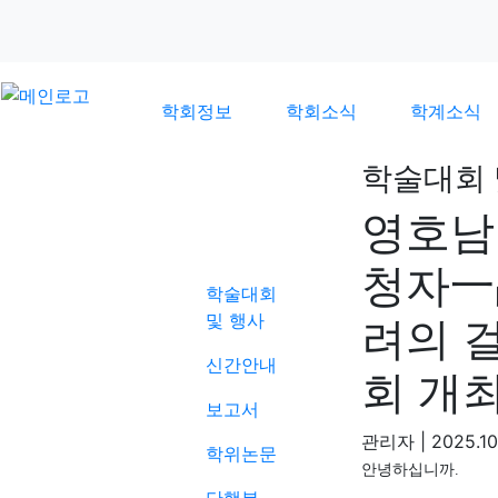
학회정보
학회소식
학계소식
학술대회 
영호남
학계소식
청자一
학술대회
및 행사
려의 
신간안내
회 개
보고서
관리자
|
2025.10
학위논문
안녕하십니까
.