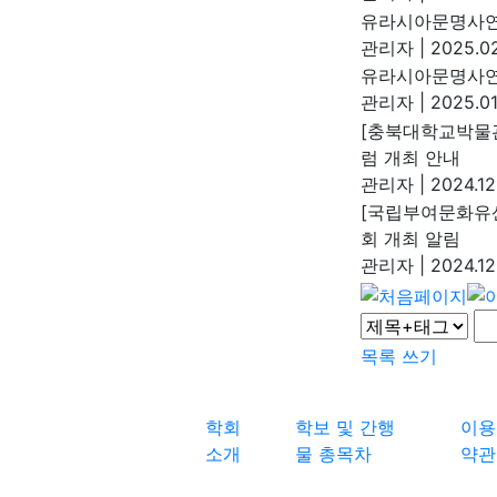
유라시아문명사연
관리자
|
2025.02
유라시아문명사연
관리자
|
2025.01
[충북대학교박물관
럼 개최 안내
관리자
|
2024.12
[국립부여문화유산
회 개최 알림
관리자
|
2024.12
목록
쓰기
학회
학보 및 간행
이용
소개
물 총목차
약관