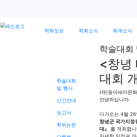
학회정보
학회소식
학계소식
학술대회 
<창녕
학계소식
대회 
학술대회
및 행사
(재)동아세아문
안녕하십니까.
신간안내
보고서
다가오는 4월 2
창녕군 국가지정유
학위논문
대』
를 개최합니
자세한 일정은 아