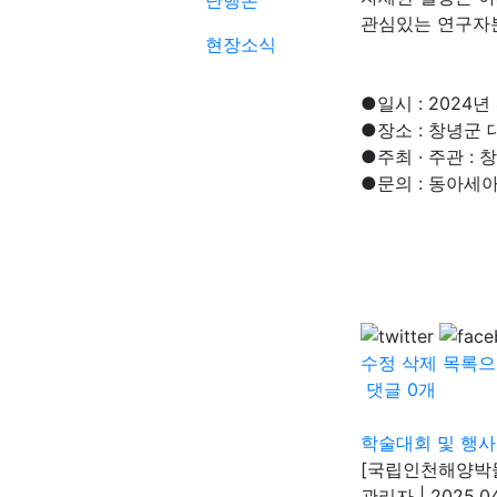
단행본
관심있는 연구자
현장소식
●일시 : 2024년 
●장소 : 창녕군
●주최 · 주관 :
●문의 : 동아세아
수정
삭제
목록으
댓글
0
개
학술대회 및 행사
[국립인천해양박물
관리자
|
2025.04