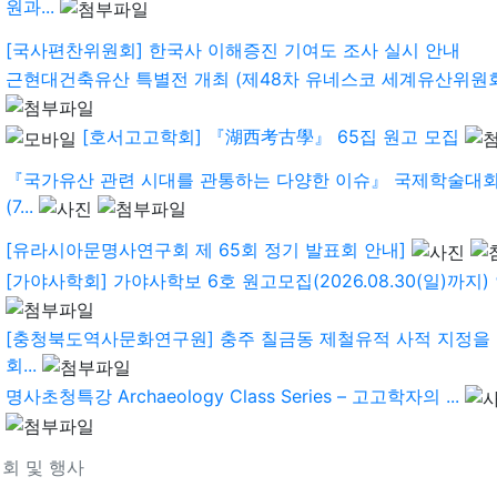
원과...
[국사편찬위원회] 한국사 이해증진 기여도 조사 실시 안내
근현대건축유산 특별전 개최 (제48차 유네스코 세계유산위원회
[호서고고학회] 『湖西考古學』 65집 원고 모집
『국가유산 관련 시대를 관통하는 다양한 이슈』 국제학술대회
(7...
[유라시아문명사연구회 제 65회 정기 발표회 안내]
[가야사학회] 가야사학보 6호 원고모집(2026.08.30(일)까지) 안
[충청북도역사문화연구원] 충주 칠금동 제철유적 사적 지정을
회...
명사초청특강 Archaeology Class Series – 고고학자의 ...
회 및 행사