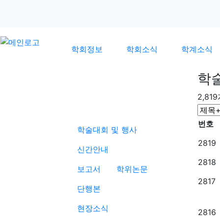
학회정보
학회소식
학계소식
학
2,81
학계소식
번호
학술대회 및 행사
2819
신간안내
2818
보고서
학위논문
2817
단행본
현장소식
2816