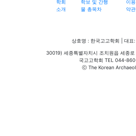
학회
학보 및 간행
이용
소개
물 총목차
약관
상호명 : 한국고고학회 | 대표: 
30019) 세종특별자치시 조치원읍 세종로 
국고고학회 TEL 044-860-1
ⓒ The Korean Archaeolog