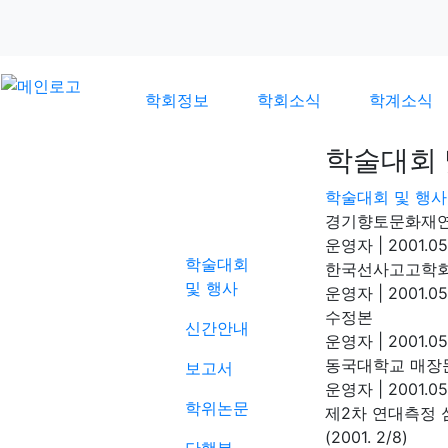
학회정보
학회소식
학계소식
학술대회 
학술대회 및 행사
학계소식
경기향토문화재연구
운영자
|
2001.05
학술대회
한국선사고고학회
및 행사
운영자
|
2001.05
수정본
신간안내
운영자
|
2001.05
동국대학교 매장문화
보고서
운영자
|
2001.05
학위논문
제2차 연대측정 
(2001. 2/8)