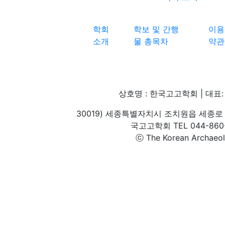
학회
학보 및 간행
이용
소개
물 총목차
약관
상호명 : 한국고고학회 | 대표: 
30019) 세종특별자치시 조치원읍 세종로 
국고고학회 TEL 044-860-1
ⓒ The Korean Archaeolog