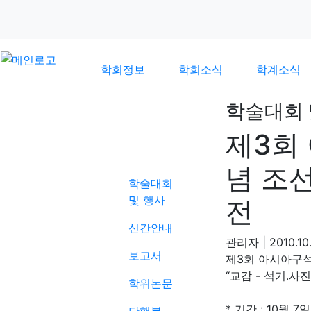
학회정보
학회소식
학계소식
학술대회 
제3회
학계소식
념 조
학술대회
및 행사
전
신간안내
관리자
|
2010.10
보고서
제3회 아시아구
“교감 - 석기․사진
학위논문
* 기간 : 10월 7일