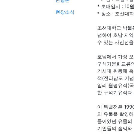
단행본
* 초대일시 : 10월
현장소식
* 장소 : 조선
조선대학교 박물
념하여 호남 지역
수 있는 사진전을
호남에서 가장 오
구석기문화교류의 
기시대 환동해 흑
적(전라남도 기념
암리 월평유적(국
한 구석기유적과
이 특별전은 199
의 유물을 촬영해
들어있던 유물의 
기인들의 솜씨와 