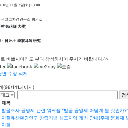
010년 11월 2일(화) 13:00
 한국고고환경연구소 회의실
下村 智(別府大學)
 韓ㆍ日 出土 玦狀耳飾 硏究
로 바쁘시더라도 부디 참석하시어 주시기 바랍니다.^^
답변
수정
삭제
9개(98/141페이지)
제목
발굴조사 공영제 관련 워크숍 “발굴 공영제 어떻게 볼 것인가?” 개
지질유산환경연구 창립기념 심포지엄 개최 안내(주제:문화재 
지질...