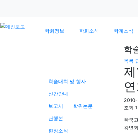
학회정보
학회소식
학계소식
학
목록
학계소식
제
학술대회 및 행사
연
신간안내
2010-
보고서
학위논문
조회
단행본
한국고
강연회
현장소식