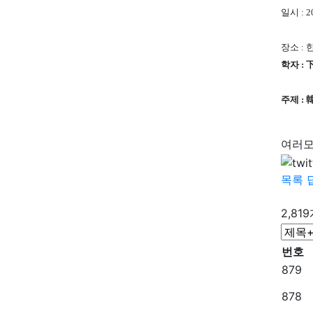
일시 : 2
장소 :
학자 : 
주제 :
여러모
목록
2,81
번호
879
878