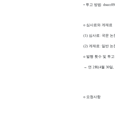
•
투고 방법
: dsucc0
o
심사료와 게재료
(1)
심사료
:
국문 논
(2)
게재료
:
일반 논
o
발행 횟수 및 투고
→
연
2
회
(4
월
30
일
,
o
요청사항