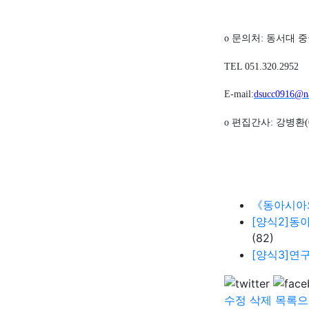
o
문의처
:
동서대 
TEL 051.320.2952
E-mail:
dsucc0916@n
o
편집간사
:
강병환
《동아시아와
[양식2]동
(82)
[양식3]연
수정
삭제
목록으