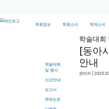
학회정보
학회소식
학계소식
학술대회 
[동아
학계소식
안내
학술대회
및 행사
관리자
|
2025.03
신간안내
보고서
학위논문