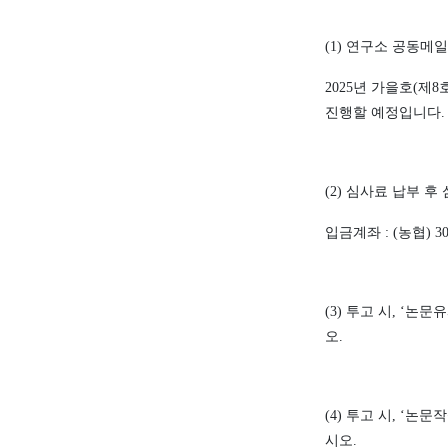
(1)
연구소 공동메
2025
년 가을호
(
제
8
진행할 예정입니다
.
(2)
심사료 납부 후
입금계좌
: (
농협
) 3
(3)
투고 시
, ‘
논문유
오
.
(4)
투고 시
, ‘
논문작
시오
.