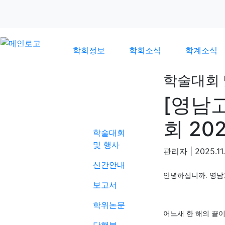
학회정보
학회소식
학계소식
학술대회 
[영남
학계소식
회 20
학술대회
및 행사
관리자
|
2025.11
신간안내
안녕하십니까
.
영남
보고서
학위논문
어느새 한 해의 끝