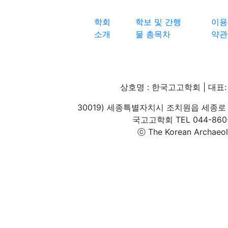
학회
학보 및 간행
이용
소개
물 총목차
약관
상호명 : 한국고고학회 | 대표: 
30019) 세종특별자치시 조치원읍 세종로 
국고고학회 TEL 044-860-1
ⓒ The Korean Archaeolog