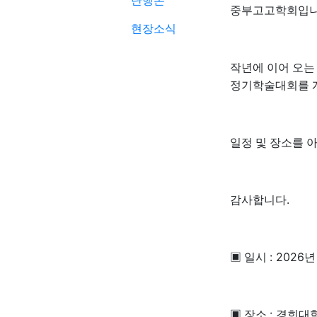
단행본
중부고고학회입
현장소식
작년에 이어 오
정기학술대회를
일정 및 장소를 
.
감사합니다
: 2026
▣
일시
:
▣
장소
경희대