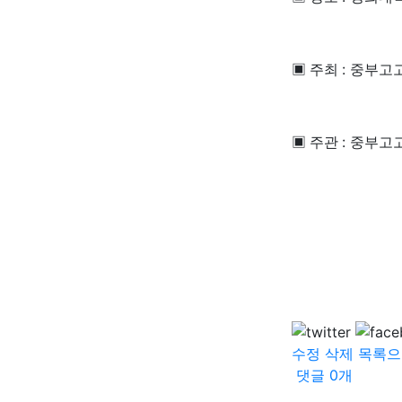
:
▣
주최
중부고
:
▣
주관
중부고
수정
삭제
목록으
댓글
0
개