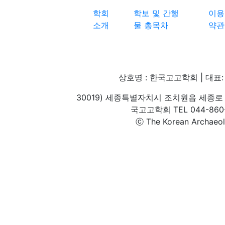
학회
학보 및 간행
이용
소개
물 총목차
약관
상호명 : 한국고고학회 | 대표: 
30019) 세종특별자치시 조치원읍 세종로 
국고고학회 TEL 044-860-1
ⓒ The Korean Archaeolog