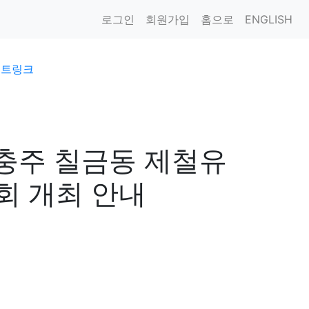
로그인
회원가입
홈으로
ENGLISH
이트링크
충주 칠금동 제철유
회 개최 안내