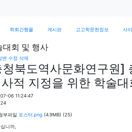
학회간행물
게시판
고고학문헌정보
사
술대회 및 행사
답변
수정
삭제
충청북도역사문화연구원] 
 사적 지정을 위한 학술대
07-06 11:24:47
524
첨부파일
포스터.png
(4.9MB)
(25)
십니까,