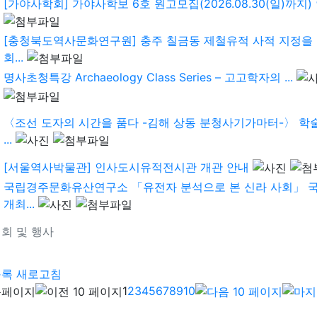
[가야사학회] 가야사학보 6호 원고모집(2026.08.30(일)까지) 안
[충청북도역사문화연구원] 충주 칠금동 제철유적 사적 지정을
회...
명사초청특강 Archaeology Class Series – 고고학자의 ...
〈조선 도자의 시간을 품다 -김해 상동 분청사기가마터-〉 학
...
[서울역사박물관] 인사도시유적전시관 개관 안내
국립경주문화유산연구소 「유전자 분석으로 본 신라 사회」 
개최...
회 및 행사
기
목록
새로고침
1
2
3
4
5
6
7
8
9
10