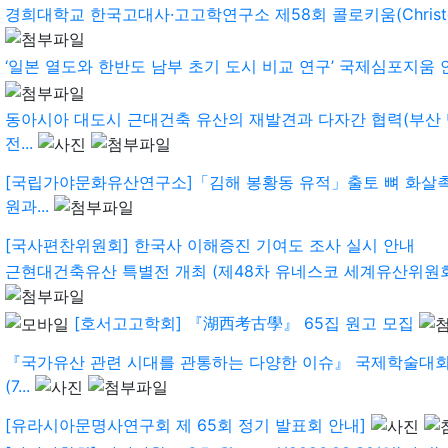
경희대학교 한국고대사·고고학연구소 제58회 콜로키움(Christoph
‘일본 열도와 한반도 남부 초기 도시 비교 연구’ 국제심포지움 
동아시아 대도시 근대건축 유산의 재발견과 다자간 협력(부산 
전...
[국립가야문화유산연구소]「김해 봉황동 유적」출토 뼈 화살촉
원과...
[국사편찬위원회] 한국사 이해증진 기여도 조사 실시 안내
근현대건축유산 특별전 개최 (제48차 유네스코 세계유산위원회
[호서고고학회] 『湖西考古學』 65집 원고 모집
『국가유산 관련 시대를 관통하는 다양한 이슈』 국제학술대회
(7...
[유라시아문명사연구회 제 65회 정기 발표회 안내]