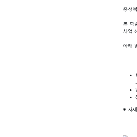
충청북
본 학
사업 
아래 
※ 자