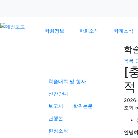
학회정보
학회소식
학계소식
학
목록
학계소식
[
학술대회 및 행사
적
신간안내
2026-
보고서
학위논문
조회
단행본
현장소식
안녕하